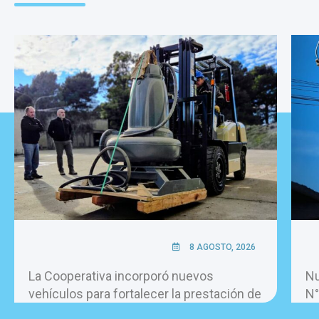
8 AGOSTO, 2026
La Cooperativa incorporó nuevos
Nu
vehículos para fortalecer la prestación de
N°
los servicios.