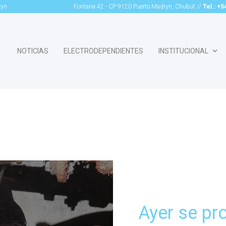
ryn
Fontana 42 - CP 9120 Puerto Madryn, Chubut //
Tel.: +
NOTICIAS
ELECTRODEPENDIENTES
INSTITUCIONAL
g Archive: Agua Re
Ayer se pro