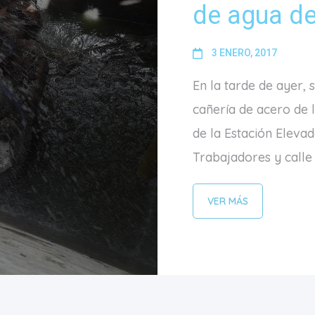
de agua de
3 ENERO, 2017
En la tarde de ayer, 
cañería de acero de l
de la Estación Elevad
Trabajadores y calle i
VER MÁS