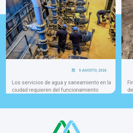
5 AGOSTO, 2026
Los servicios de agua y saneamiento en la
Fi
ciudad requieren del funcionamiento
de
permanente de más de 60 bombas, las 24
la
horas del día.