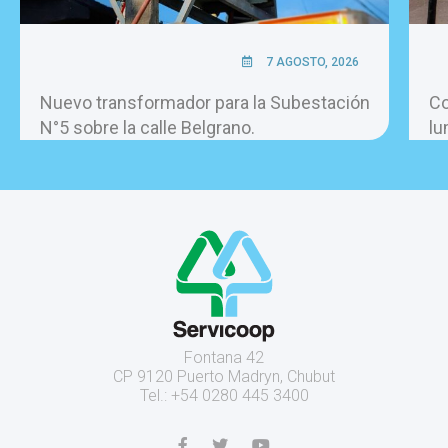
7 AGOSTO, 2026
Nuevo transformador para la Subestación
Co
N°5 sobre la calle Belgrano.
lu
Fontana 42
CP 9120 Puerto Madryn, Chubut
Tel.: +54 0280 445 3400