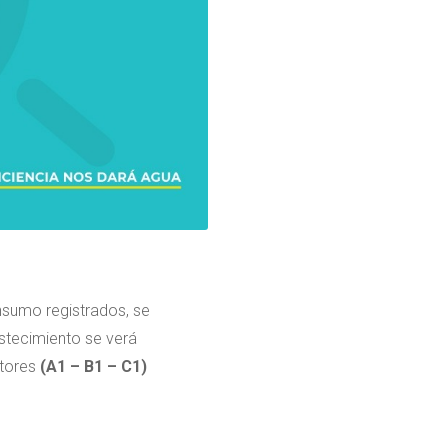
nsumo registrados, se
astecimiento se verá
ctores
(A1 – B1 – C1)