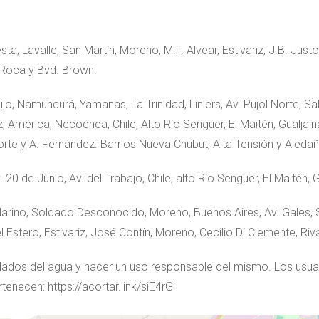
sta, Lavalle, San Martín, Moreno, M.T. Alvear, Estivariz, J.B. Just
A. Roca y Bvd. Brown.
eijo, Namuncurá, Yamanas, La Trinidad, Liniers, Av. Pujol Norte, 
América, Necochea, Chile, Alto Río Senguer, El Maitén, Gualjaina
rte y A. Fernández. Barrios Nueva Chubut, Alta Tensión y Aleda
. 20 de Junio, Av. del Trabajo, Chile, alto Río Senguer, El Maitén, 
Villarino, Soldado Desconocido, Moreno, Buenos Aires, Av. Gales,
 Estero, Estivariz, José Contín, Moreno, Cecilio Di Clemente, Riv
dados del agua y hacer un uso responsable del mismo. Los usua
tenecen: https://acortar.link/siE4rG