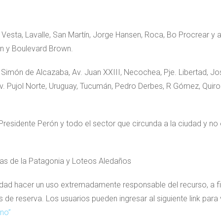
s Vesta, Lavalle, San Martín, Jorge Hansen, Roca, Bo Procrear y a
in y Boulevard Brown.
s Simón de Alcazaba, Av. Juan XXIII, Necochea, Pje. Libertad, J
v. Pujol Norte, Uruguay, Tucumán, Pedro Derbes, R Gómez, Quir
Presidente Perón y todo el sector que circunda a la ciudad y no 
nas de la Patagonia y Loteos Aledaños
dad hacer un uso extremadamente responsable del recurso, a fi
 de reserva. Los usuarios pueden ingresar al siguiente link para 
no”