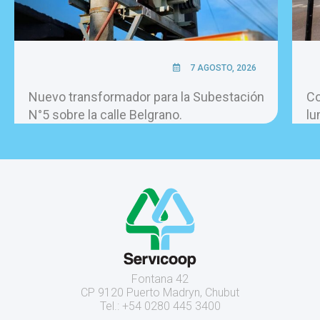
7 AGOSTO, 2026
Nuevo transformador para la Subestación
Co
N°5 sobre la calle Belgrano.
lu
Fontana 42
CP 9120 Puerto Madryn, Chubut
Tel.: +54 0280 445 3400