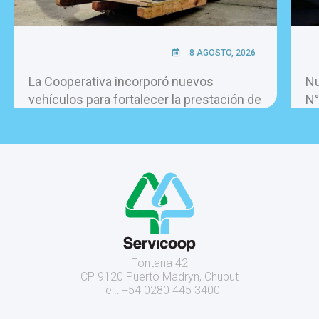
8 AGOSTO, 2026
La Cooperativa incorporó nuevos
Nu
vehículos para fortalecer la prestación de
N°
los servicios.
Fontana 42
CP 9120 Puerto Madryn, Chubut
Tel.: +54 0280 445 3400