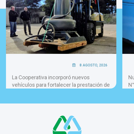
8 AGOSTO, 2026
La Cooperativa incorporó nuevos
Nu
vehículos para fortalecer la prestación de
N°
los servicios.