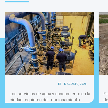
5 AGOSTO, 2026
Los servicios de agua y saneamiento en la
Fi
ciudad requieren del funcionamiento
de
permanente de más de 60 bombas, las 24
la