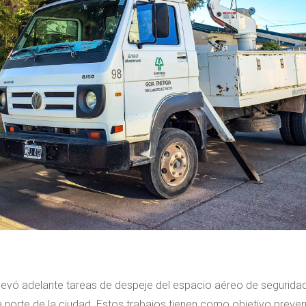
levó adelante tareas de despeje del espacio aéreo de seguridad
zona norte de la ciudad. Estos trabajos tienen como objetivo preve