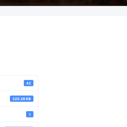
Cuadro Tarifari
Saneamiento 
42
220.28 KB
1