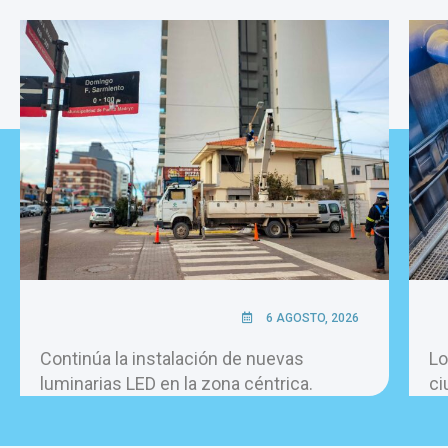
6 AGOSTO, 2026
Continúa la instalación de nuevas
Lo
luminarias LED en la zona céntrica.
ci
pe
ho