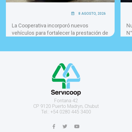
8 AGOSTO, 2026
La Cooperativa incorporó nuevos
Nu
vehículos para fortalecer la prestación de
N°
los servicios.
Fontana 42
CP 9120 Puerto Madryn, Chubut
Tel.: +54 0280 445 3400