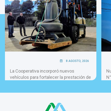
8 AGOSTO, 2026
La Cooperativa incorporó nuevos
Nu
vehículos para fortalecer la prestación de
N°
los servicios.