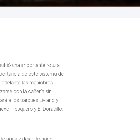
ufrió una importante rotura
mportancia de este sistema de
r adelante las maniobras
zarse con la cañería sin
tará a los parques Liviano y
exo, Pesquero y El Doradillo.
e agua y dejar drenar el