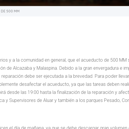
 DE 500 MM
ios y a la comunidad en general, que el acueducto de 500 MM s
imón de Alcazaba y Malaspina. Debido a la gran envergadura e i
de reparación debe ser ejecutada a la brevedad. Para poder lleva
blemente desafectar el acueducto, ya que las tareas deben reali
pirá desde las 19:00 hasta la finalización de la reparación y afec
oca y Supervisores de Aluar y también a los parques Pesado, Con
licen el día de mañana, ya que se debe descargar gran volumen d