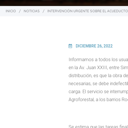
INICIO
/
NOTICIAS
/
INTERVENCIÓN URGENTE SOBRE EL ACUEDUCTO
DICIEMBRE 26, 2022
Informamos a todos los usuar
en la Av. Juan XXIII, entre S
distribución, es que la obra 
necesarias, se debe indefecti
carga. El servicio se interrum
Agroforestal, a los barrios R
Se estima que las tareas fina