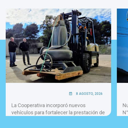
8 AGOSTO, 2026
La Cooperativa incorporó nuevos
Nu
vehículos para fortalecer la prestación de
N°
los servicios.