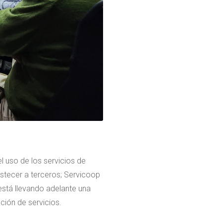
l uso de los servicios de
stecer a terceros; Servicoop
está llevando adelante una
ción de servicios.