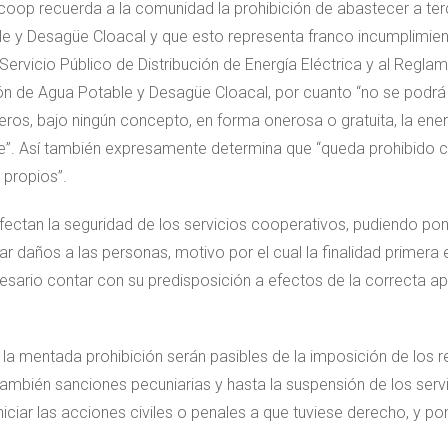
coop recuerda a la comunidad la prohibición de abastecer a ter
le y Desagüe Cloacal y que esto representa franco incumplimien
Servicio Público de Distribución de Energía Eléctrica y al Regla
ón de Agua Potable y Desagüe Cloacal, por cuanto “no se podrá s
eros, bajo ningún concepto, en forma onerosa o gratuita, la energ
”. Así también expresamente determina que “queda prohibido co
propios”.
afectan la seguridad de los servicios cooperativos, pudiendo pone
r daños a las personas, motivo por el cual la finalidad primera e
cesario contar con su predisposición a efectos de la correcta a
 la mentada prohibición serán pasibles de la imposición de los 
ambién sanciones pecuniarias y hasta la suspensión de los serv
niciar las acciones civiles o penales a que tuviese derecho, y p