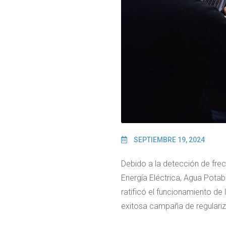
SEPTIEMBRE 19, 2024
Debido a la detección de frec
Energía Eléctrica, Agua Pota
ratificó el funcionamiento de
exitosa campaña de regulariza