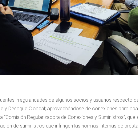
uentes irregularidades de algunos socios y usuarios respecto de
ble y Desagüe Cloacal; aprovechándose de conexiones para aba
 la “Comisión Regularizadora de Conexiones y Suministros”, que 
ción de suministros que infringen las normas internas de presta