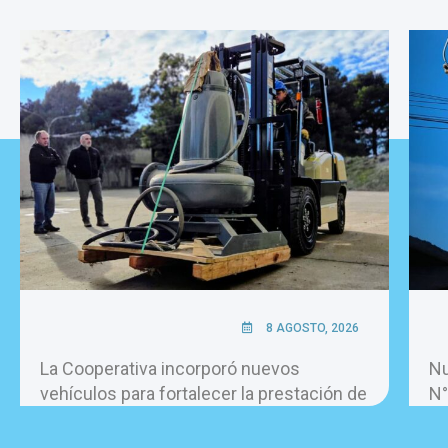
8 AGOSTO, 2026
La Cooperativa incorporó nuevos
Nu
vehículos para fortalecer la prestación de
N°
los servicios.