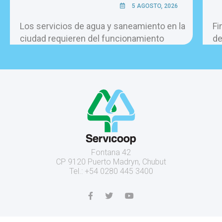
5 AGOSTO, 2026
Los servicios de agua y saneamiento en la
Fi
ciudad requieren del funcionamiento
de
permanente de más de 60 bombas, las 24
la
horas del día.
Fontana 42
CP 9120 Puerto Madryn, Chubut
Tel.: +54 0280 445 3400