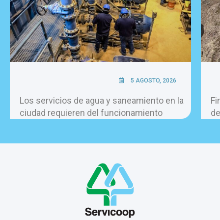
5 AGOSTO, 2026
Los servicios de agua y saneamiento en la
Fi
ciudad requieren del funcionamiento
de
permanente de más de 60 bombas, las 24
la
horas del día.