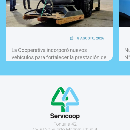
8 AGOSTO, 2026
La Cooperativa incorporó nuevos
Nu
vehículos para fortalecer la prestación de
N°
los servicios.
Fontana 42
CP 9120 Puerto Madryn, Chubut