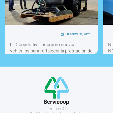
8 AGOSTO, 2026
La Cooperativa incorporó nuevos
Nu
vehículos para fortalecer la prestación de
N°
los servicios.
Fontana 42