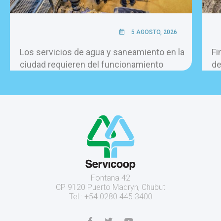
5 AGOSTO, 2026
Los servicios de agua y saneamiento en la
Fi
ciudad requieren del funcionamiento
de
permanente de más de 60 bombas, las 24
la
horas del día.
Fontana 42
CP 9120 Puerto Madryn, Chubut
Tel.: +54 0280 445 3400