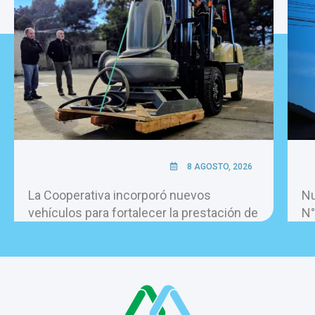
8 AGOSTO, 2026
La Cooperativa incorporó nuevos
Nu
vehículos para fortalecer la prestación de
N°
los servicios.