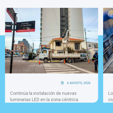
6 AGOSTO, 2026
Continúa la instalación de nuevas
Lo
luminarias LED en la zona céntrica.
ci
pe
ho