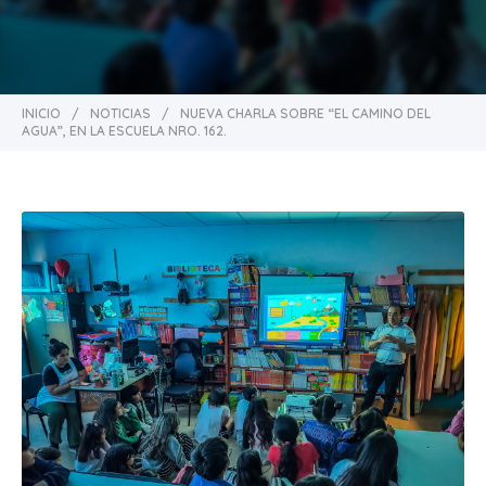
INICIO
/
NOTICIAS
/
NUEVA CHARLA SOBRE “EL CAMINO DEL
AGUA”, EN LA ESCUELA NRO. 162.