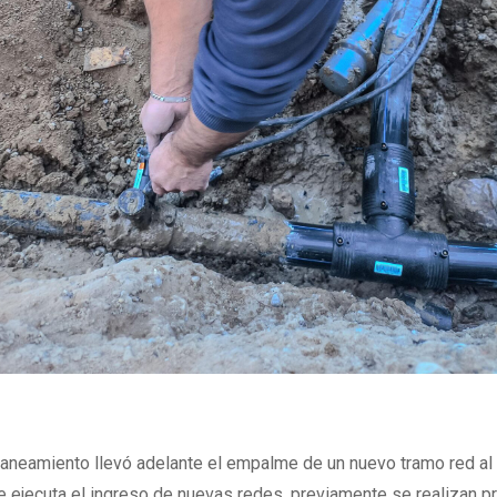
aneamiento llevó adelante el empalme de un nuevo tramo red al 
 ejecuta el ingreso de nuevas redes, previamente se realizan p