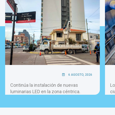
6 AGOSTO, 2026
Continúa la instalación de nuevas
Lo
luminarias LED en la zona céntrica.
ci
pe
ho