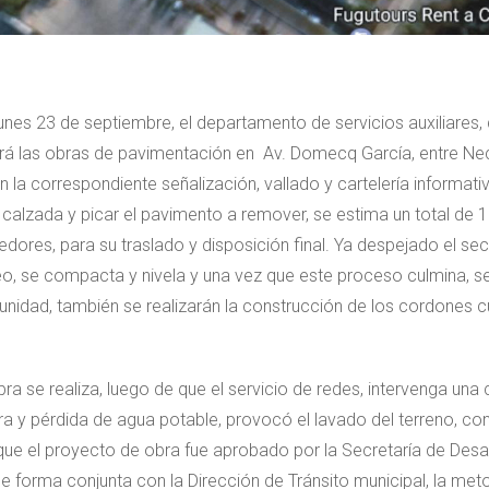
nes 23 de septiembre, el departamento de servicios auxiliares,
ará las obras de pavimentación en Av. Domecq García, entre Ne
la correspondiente señalización, vallado y cartelería informativ
a calzada y picar el pavimento a remover, se estima un total de
ores, para su traslado y disposición final. Ya despejado el sect
eo, se compacta y nivela y una vez que este proceso culmina, s
nidad, también se realizarán la construcción de los cordones cu
e realiza, luego de que el servicio de redes, intervenga una c
otura y pérdida de agua potable, provocó el lavado del terreno, 
e el proyecto de obra fue aprobado por la Secretaría de Desar
e forma conjunta con la Dirección de Tránsito municipal, la meto