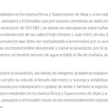
identes en los barrios Roca y Supervisores de Aluar y a los radi
, pesquero y El Doradillo que por razones climáticas se debe p
 el acueducto de 500 MM. Las tareas se reprograman para maña
 intersección de las calles Pedro Derbes y Juan XXIII, en uno d
vinculación que debe ser reemplazada a la brevedad, por su av
as, es imprescindible desvincular y vaciar el acueducto, por lo q
rios, no tendrán servicio de agua potable el día de mañana, de
 sobre el acueducto, las tareas de reingreso al sistema requiere
umplió su vida útil, el llenado del mismo y la purga y estabilizaci
turas por sobrepresión o golpes de ariete y también el ingreso
uarios residentes en los barrios Roca y Supervisores de Aluar y a 
, pesquero y el Doradillo hacer un uso extremadamente responsa
va.