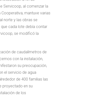
de Servicoop, al comenzar la
la Cooperativa, mantuve varias
al norte y las obras se
ó que cada lote debía contar
rvicoop, se modificó la
cación de caudalímetros de
cemos con la instalación,
nifestaron su preocupación,
on el servicio de agua
lrededor de 400 familias las
ue proyectado en su
talación de los