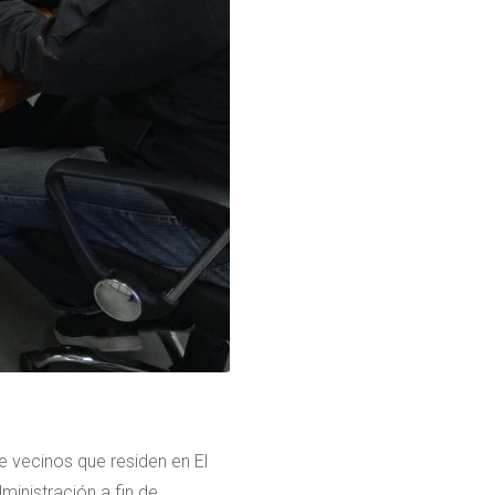
e vecinos que residen en El
ministración a fin de