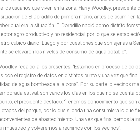
e los usuarios que viven en la zona. Harry Woodley, presidente 
situación de El Doradillo de primera mano, antes de asumir en 
er cual era la situación. El Doradillo nació como distrito forest
sector agro-productivo y no residencial, por lo que se estableci
etro cúbico diario. Luego y por cuestiones que son ajenas a Se
te se elevaron los niveles de consumo de agua potable”.
 Woodley recalcó a los presentes: “Estamos en proceso de colo
on el registro de datos en distintos punto y una vez que finali
idad de agua bombeada a la zona”. Por su parte lo vecinos ma
temporada estival, son varios los días en los que no se cuenta c
 punto, el presidente destacó: “Tenemos conocimiento que son a
as etapas del parque, por lo que si cada una consumiera lo que f
convenientes de abastecimiento. Una vez que finalicemos la ins
un muestreo y volveremos a reunirnos con los vecinos”.