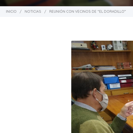
INICIO
/
NOTICIAS
/
REUNIÓN CON VECINOS DE “EL DORADILLO”