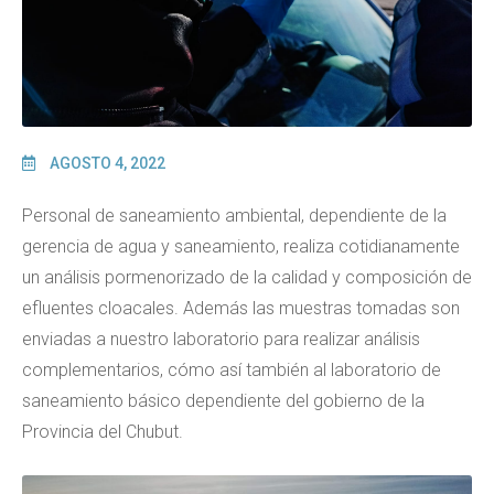
AGOSTO 4, 2022
Personal de saneamiento ambiental, dependiente de la
gerencia de agua y saneamiento, realiza cotidianamente
un análisis pormenorizado de la calidad y composición de
efluentes cloacales. Además las muestras tomadas son
enviadas a nuestro laboratorio para realizar análisis
complementarios, cómo así también al laboratorio de
saneamiento básico dependiente del gobierno de la
Provincia del Chubut.