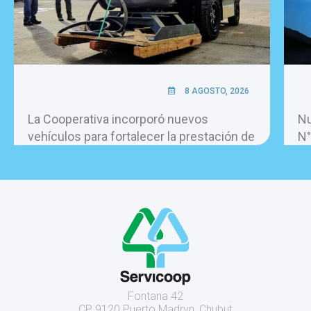
8 AGOSTO, 2026
La Cooperativa incorporó nuevos
Nu
vehículos para fortalecer la prestación de
N°
los servicios.
Fontana 42
CP 9120 Puerto Madryn, Chubut