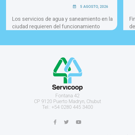
5 AGOSTO, 2026
Los servicios de agua y saneamiento en la
Fi
ciudad requieren del funcionamiento
de
permanente de más de 60 bombas, las 24
la
horas del día.
Fontana 42
CP 9120 Puerto Madryn, Chubut
Tel.: +54 0280 445 3400