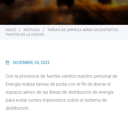
INICIO
/
NOTICIAS
/
TAREAS DE LIMPIEZA AÉREA EN DISTINTOS
PUNTOS DE LA CIUDAD
DICIEMBRE 30, 2022
Con la presencia de fuertes vientos nuestro personal de
Energía realiza tareas de poda con el fin de liberar el
espacio aéreo de las líneas de distribución de energía
para evitar cortes imprevistos sobre el sistema de
distribución.