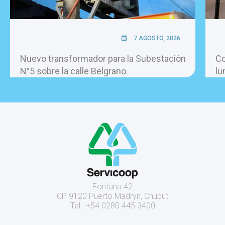
7 AGOSTO, 2026
Nuevo transformador para la Subestación
Co
N°5 sobre la calle Belgrano.
lu
Fontana 42
CP 9120 Puerto Madryn, Chubut
Tel.: +54 0280 445 3400