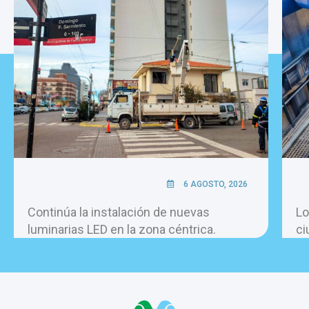
6 AGOSTO, 2026
Continúa la instalación de nuevas
Lo
luminarias LED en la zona céntrica.
ci
pe
ho