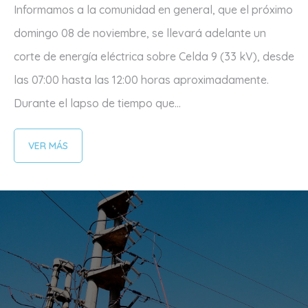
Informamos a la comunidad en general, que el próximo
domingo 08 de noviembre, se llevará adelante un
corte de energía eléctrica sobre Celda 9 (33 kV), desde
las 07:00 hasta las 12:00 horas aproximadamente.
Durante el lapso de tiempo que...
VER MÁS